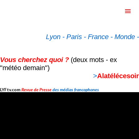
Accéder au contenu principal
A
r
Lyon -
Paris -
France -
Monde -
t
i
c
Vous cherchez quoi ?
(deux mots - ex
l
"météo demain")
e
>
Alatélécesoir
s
LYFtv.com
Revue de Presse
des médias francophones